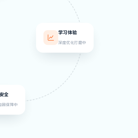
学习体验
深度优化打磨中
安全
加固保障中