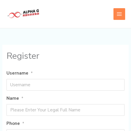
Skip
to
content
Register
Username
*
Name
*
Phone
*