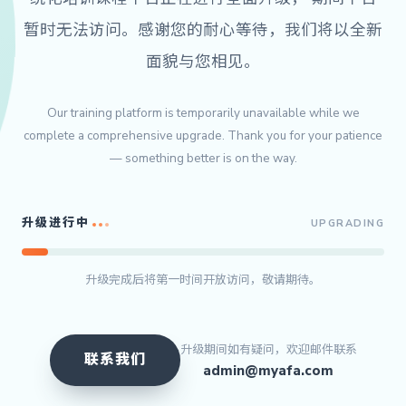
暂时无法访问。感谢您的耐心等待，我们将以全新
面貌与您相见。
Our training platform is temporarily unavailable while we
complete a comprehensive upgrade. Thank you for your patience
— something better is on the way.
升级进行中
UPGRADING
升级完成后将第一时间开放访问，敬请期待。
升级期间如有疑问，欢迎邮件联系
联系我们
admin@myafa.com