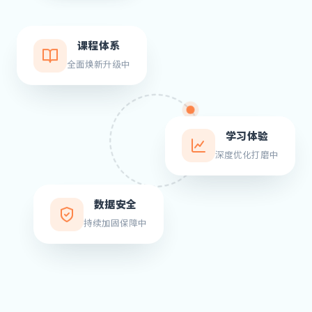
课程体系
全面焕新升级中
学习体验
深度优化打磨中
数据安全
持续加固保障中