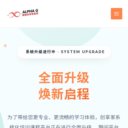
Skip
to
content
系统升级进行中 · SYSTEM UPGRADE
全面升级
焕新启程
为了带给您更专业、更流畅的学习体验，创享家系
统化培训课程平台正在进行全面升级， 期间平台