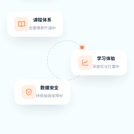
课程体系
全面焕新升级中
学习体验
深度优化打磨中
数据安全
持续加固保障中