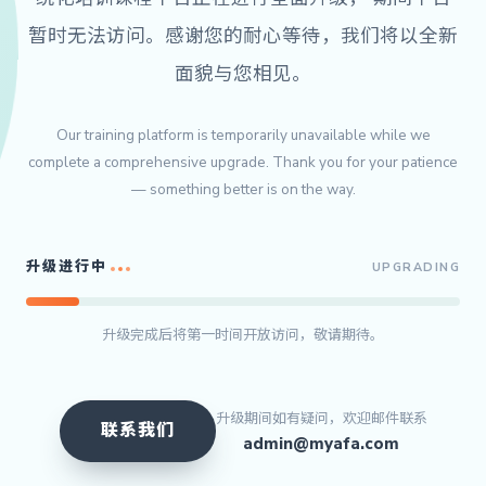
暂时无法访问。感谢您的耐心等待，我们将以全新
面貌与您相见。
Our training platform is temporarily unavailable while we
complete a comprehensive upgrade. Thank you for your patience
— something better is on the way.
升级进行中
UPGRADING
升级完成后将第一时间开放访问，敬请期待。
升级期间如有疑问，欢迎邮件联系
联系我们
admin@myafa.com