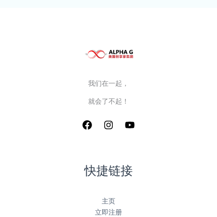
我们在一起，
就会了不起！
快捷链接
主页
立即注册